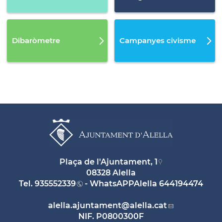
Dibaròmetre
Campanyes civisme
Plaça de l'Ajuntament, 1
08328 Alella
Tel.
935552339
- WhatsAPPAlella
644194474
alella.ajuntament
@alella.cat
NIF. P0800300F