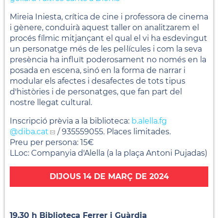
Mireia Iniesta, crítica de cine i professora de cinema
i gènere, conduirà aquest taller on analitzarem el
procés fílmic mitjançant el qual el vi ha esdevingut
un personatge més de les pel·lícules i com la seva
presència ha influït poderosament no només en la
posada en escena, sinó en la forma de narrar i
modular els afectes i desafectes de tots tipus
d'històries i de personatges, que fan part del
nostre llegat cultural.
Inscripció prèvia a la biblioteca:
b.alella.fg
@diba.cat
/ 935559055. Places limitades.
Preu per persona: 15€
LLoc: Companyia d'Alella (a la plaça Antoni Pujadas)
DIJOUS 14 DE MARÇ DE 2024
19.30 h Biblioteca Ferrer i Guàrdia