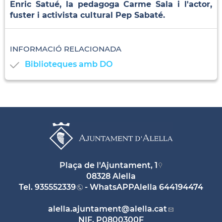
Enric Satué, la pedagoga Carme Sala i l'actor,
fuster i activista cultural Pep Sabaté.
INFORMACIÓ RELACIONADA
Biblioteques amb DO
Plaça de l'Ajuntament, 1
08328 Alella
Tel.
935552339
- WhatsAPPAlella
644194474
alella.ajuntament
@alella.cat
NIF. P0800300F