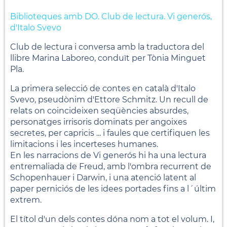
Biblioteques amb DO. Club de lectura. Vi generós,
d'Italo Svevo
Club de lectura i conversa amb la traductora del
llibre Marina Laboreo, conduït per Tònia Minguet
Pla.
La primera selecció de contes en català d'Italo
Svevo, pseudònim d'Ettore Schmitz. Un recull de
relats on coincideixen seqüències absurdes,
personatges irrisoris dominats per angoixes
secretes, per capricis ... i faules que certifiquen les
limitacions i les incerteses humanes.
En les narracions de Vi generós hi ha una lectura
entremaliada de Freud, amb l'ombra recurrent de
Schopenhauer i Darwin, i una atenció latent al
paper perniciós de les idees portades fins a l´últim
extrem.
El títol d'un dels contes dóna nom a tot el volum. I,