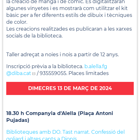
la creació de manga i de còmic. Es digitalitzaran
algunes vinyetes i es mostrarà com utilitzar el kit
bàsic per a fer diferents estils de dibuix i tècniques
de color.
Les creacions realitzades es publicaran a les xarxes
socials de la biblioteca.
Taller adreçat a noies i nois a partir de 12 anys.
Inscripció prèvia a la biblioteca.
b.alella.fg
@diba.cat
/ 935559055. Places limitades
DIMECRES 13 DE MARÇ DE 2024
18.30 h Companyia d'Alella (Plaça Antoni
Pujadas)
Biblioteques amb DO. Tast narrat. Confessió del
goliard i altres cants a Dionís