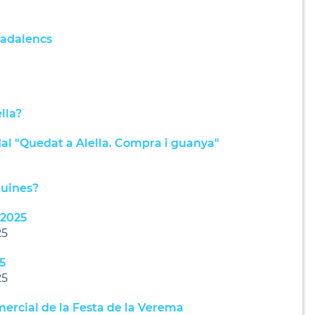
nadalencs
lla?
l "Quedat a Alella. Compra i guanya"
guines?
 2025
25
5
25
ercial de la Festa de la Verema