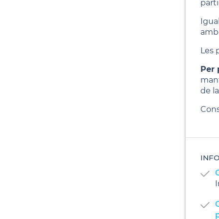
part
Igual
ambi
Les 
Per 
mant
de la
Cons
INF
I