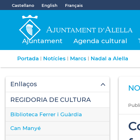
Castellano
English
Français
Ajuntament
Agenda cultural
Portada
Notícies
Marcs
Nadal a Alella
|
|
|
Enllaços
NO
REGIDORIA DE CULTURA
Publ
Biblioteca Ferrer i Guàrdia
C
Can Manyé