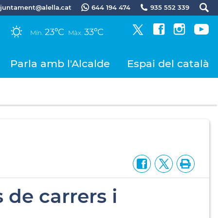
.ajuntament@alella.cat
644 194 474
935 552 339
23ºC
33ºC
Mín.
Màx.
Parla amb l'Alcalde
Espai del català
de carrers i