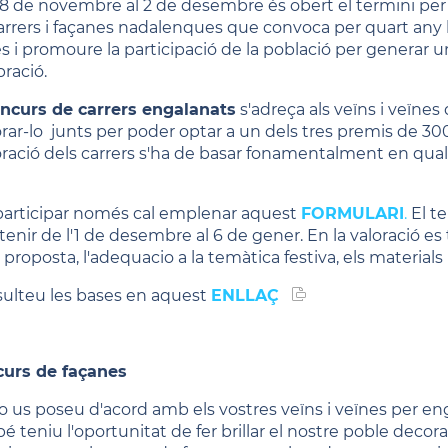
18 de novembre al 2 de desembre és obert el termini per 
arrers i façanes nadalenques que convoca per quart any l
es i promoure la participació de la població per generar
bració.
ncurs de carrers engalanats
s'adreça als veïns i veïnes
rar-lo junts per poder optar a un dels tres premis de 300,
ració dels carrers s'ha de basar fonamentalment en qual
a
participar només cal emplenar aquest
FORMULARI
.
El te
enir de l'1 de desembre al 6 de gener. En la valoració es
 proposta, l'adequacio a la temàtica festiva, els materials ut
ulteu les bases en aquest
ENLLAÇ
urs de façanes
 no us poseu d'acord amb els vostres veïns i veïnes per en
 teniu l'oportunitat de fer brillar el nostre poble decoran