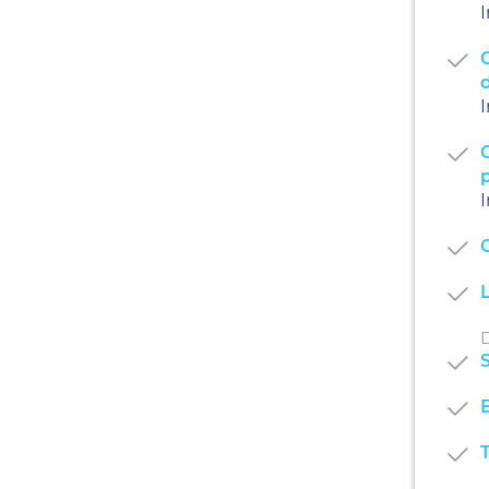
I
d
I
I
G
D
S
T