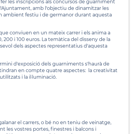
fer les inscripcions als concursos de guarniment
'Ajuntament, amb l'objectiu de dinamitzar les
 un ambient festiu i de germanor durant aquesta
 que conviuen en un mateix carrer i els anima a
 200 i 100 euros. La temàtica del disseny de la
sevol dels aspectes representatius d'aquesta
rmini d'exposició dels guarniments s'haurà de
 tindran en compte quatre aspectes: la creativitat
ilitzats i la il·luminació.
galanar el carrers, o bé no en teniu de veinatge,
t les vostres portes, finestres i balcons i