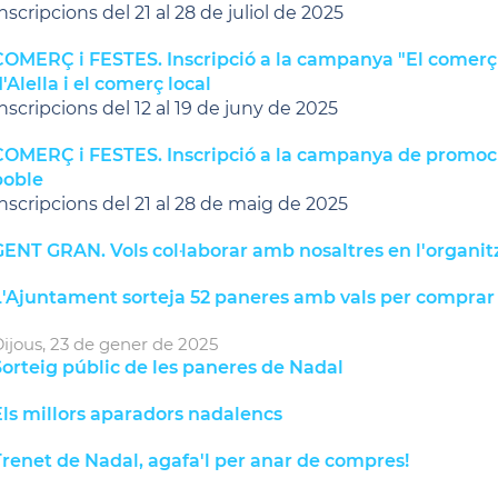
nscripcions del 21 al 28 de juliol de 2025
COMERÇ i FESTES. Inscripció a la campanya "El comerç 
'Alella i el comerç local
nscripcions del 12 al 19 de juny de 2025
COMERÇ i FESTES. Inscripció a la campanya de promoció
poble
nscripcions del 21 al 28 de maig de 2025
ENT GRAN. Vols col·laborar amb nosaltres en l'organit
L'Ajuntament sorteja 52 paneres amb vals per comprar 
ijous,
23
de
gener
de
2025
orteig públic de les paneres de Nadal
Els millors aparadors nadalencs
renet de Nadal, agafa'l per anar de compres!