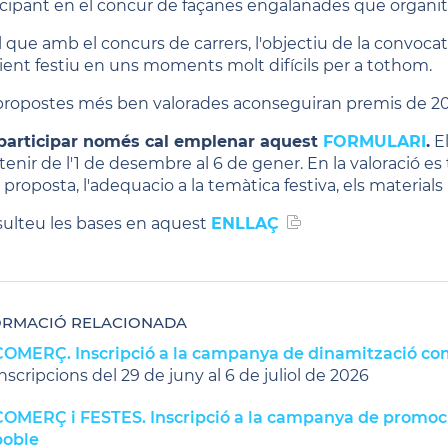
icipant en el concur de façanes engalanades que organi
 que amb el concurs de carrers, l'objectiu de la convocatò
ent festiu en uns moments molt difícils per a tothom.
propostes més ben valorades aconseguiran premis de 200
participar només cal emplenar aquest
FORMULARI
.
El
enir de l'1 de desembre al 6 de gener. En la valoració es
 proposta, l'adequacio a la temàtica festiva, els materials ut
ulteu les bases en aquest
ENLLAÇ
ORMACIÓ RELACIONADA
COMERÇ. Inscripció a la campanya de dinamització come
nscripcions del 29 de juny al 6 de juliol de 2026
COMERÇ i FESTES. Inscripció a la campanya de promoció
poble