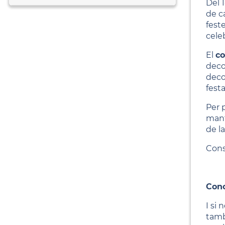
Del 
de c
fest
cele
El
co
deco
deco
fest
Per 
mant
de la
Cons
Conc
I si
també