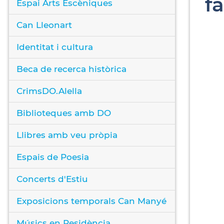
f
Espai Arts Escèniques
Can Lleonart
Identitat i cultura
Beca de recerca històrica
CrimsDO.Alella
Biblioteques amb DO
Llibres amb veu pròpia
Espais de Poesia
Concerts d'Estiu
Exposicions temporals Can Manyé
Músics en Residència