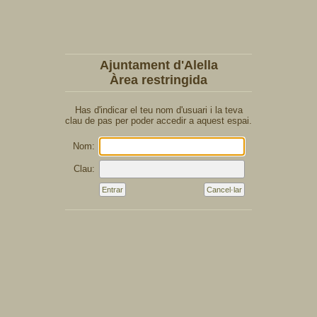
Ajuntament d'Alella
Àrea restringida
Has d'indicar el teu nom d'usuari i la teva
clau de pas per poder accedir a aquest espai.
Nom:
Clau: