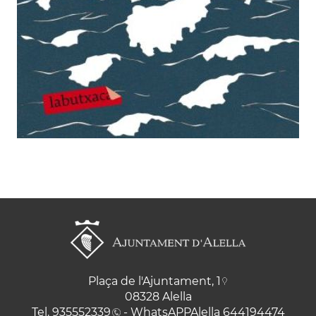
Plaça de l'Ajuntament, 1
08328 Alella
Tel.
935552339
- WhatsAPPAlella
644194474