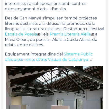
interessats i a col·laboracions amb centres
d'ensenyament d'arts i d'adults.
Des de Can Manyé s'impulsen també projectes
literaris destinats a la difusió i la promoció de la
llengua i la literatura catalana. Destaquen el festival
Espais de Poesia
i els
Premis Literaris Alella
a
Maria Oleart, de poesia, i Alella a Guida Alzina, de
relats, entre d'altres.
Equipament integrat dins del
Sistema Públic
d'Equipaments d'Arts Visuals de Catalunya