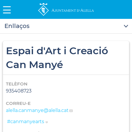
Enllaços
Espai d'Art i Creació
Can Manyé
TELÈFON
935408723
CORREU-E
alella.canmanye
@alella.cat
#canmanyearts