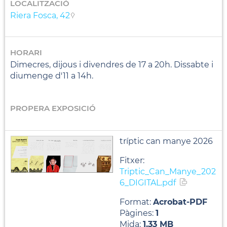
LOCALITZACIÓ
Riera Fosca, 42
HORARI
Dimecres, dijous i divendres de 17 a 20h. Dissabte i
diumenge d'11 a 14h.
PROPERA EXPOSICIÓ
tríptic can manye 2026
Fitxer:
Triptic_Can_Manye_202
6_DIGITAL.pdf
Format:
Acrobat-PDF
Pàgines:
1
Mida:
1.33
MB