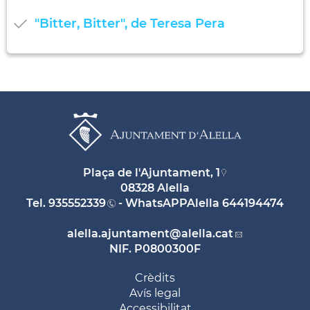
"Bitter, Bitter", de Teresa Pera
Plaça de l'Ajuntament, 1
08328 Alella
Tel.
935552339
- WhatsAPPAlella
644194474
alella.ajuntament
@alella.cat
NIF. P0800300F
Crèdits
Avís legal
Accessibilitat