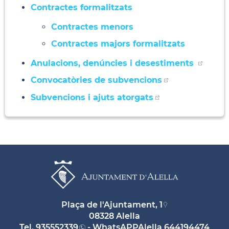
Contractes formalitzats
Contractes menors
Contractes majors formalitzats
Anulacions, denúncies i desestiments
Convocatòries de subvencions
Subvencions i ajuts atorgats
Plaça de l'Ajuntament, 1
08328 Alella
Tel.
935552339
- WhatsAPPAlella
644194474