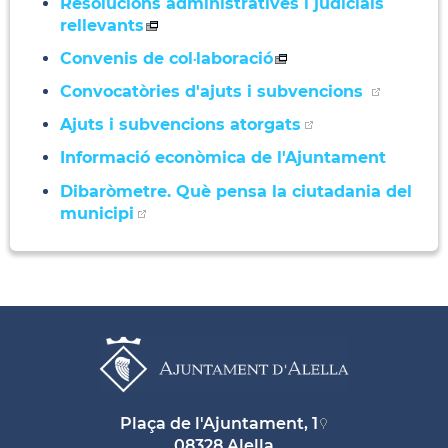
Resolucions administratives i judicials
rellevants
Convenis de col·laboració
Convocatòries d'ajuts i subvencions
Ajuts i subvencions atorgats
Informació econòmica de l'Ajuntament
Dibaròmetre. Què pensa la ciutadania del
municipi
Plaça de l'Ajuntament, 1
08328 Alella