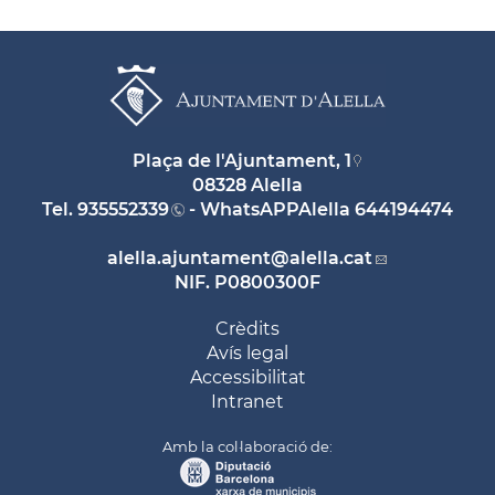
Plaça de l'Ajuntament, 1
08328 Alella
Tel.
935552339
- WhatsAPPAlella
644194474
alella.ajuntament
@alella.cat
NIF. P0800300F
Crèdits
Avís legal
Accessibilitat
Intranet
Amb la col·laboració de: