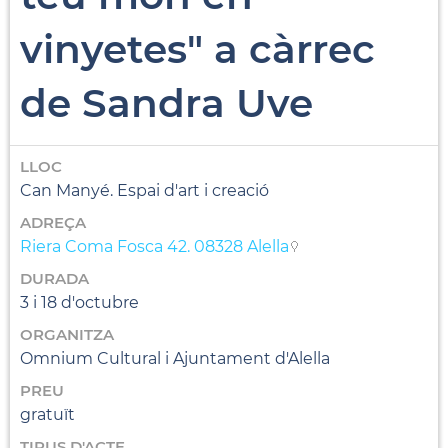
vinyetes" a càrrec
de Sandra Uve
LLOC
Can Manyé. Espai d'art i creació
ADREÇA
Riera Coma Fosca 42. 08328 Alella
DURADA
3 i 18 d'octubre
ORGANITZA
Omnium Cultural i Ajuntament d'Alella
PREU
gratuït
TIPUS D'ACTE