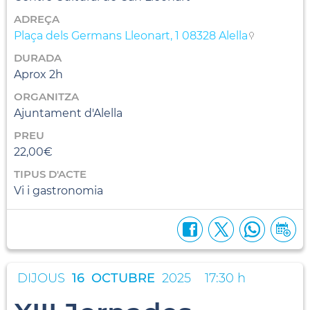
ADREÇA
Plaça dels Germans Lleonart, 1 08328 Alella
DURADA
Aprox 2h
ORGANITZA
Ajuntament d'Alella
PREU
22,00€
TIPUS D'ACTE
Vi i gastronomia
DIJOUS
16
OCTUBRE
2025
17:30 h