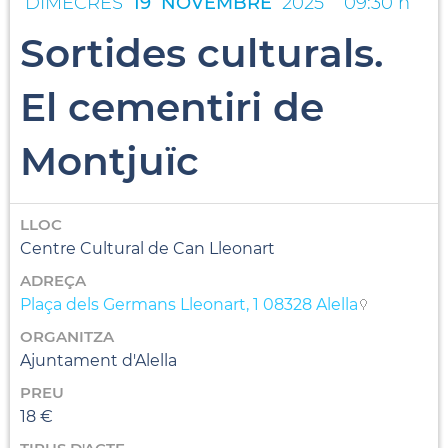
DIMECRES
19
NOVEMBRE
2025
09:30 h
Sortides culturals.
El cementiri de
Montjuïc
LLOC
Centre Cultural de Can Lleonart
ADREÇA
Plaça dels Germans Lleonart, 1 08328 Alella
ORGANITZA
Ajuntament d'Alella
PREU
18 €