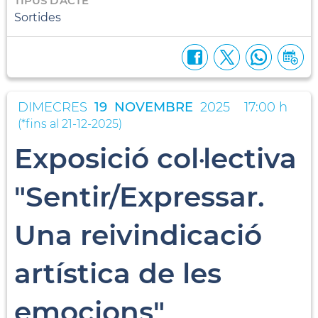
TIPUS D'ACTE
Sortides
DIMECRES
19
NOVEMBRE
2025
17:00 h
(
*fins al 21-12-2025
)
Exposició col·lectiva
"Sentir/Expressar.
Una reivindicació
artística de les
emocions"