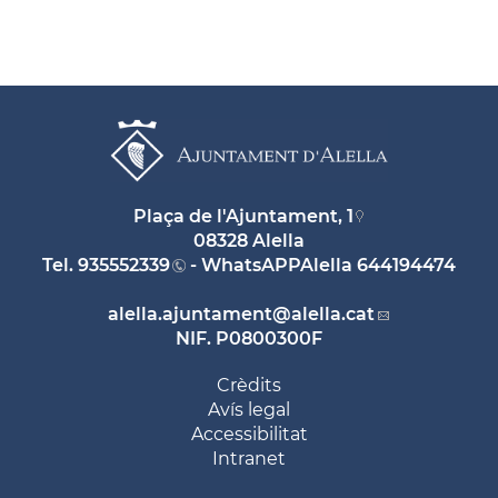
Plaça de l'Ajuntament, 1
08328 Alella
Tel.
935552339
- WhatsAPPAlella
644194474
alella.ajuntament
@alella.cat
NIF. P0800300F
Crèdits
Avís legal
Accessibilitat
Intranet