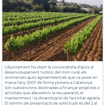
L'Ajuntament ha obert la convocatòria d'ajuts al
desenvolupament turístic del món rural, els
anomenats ajuts agroambientals que va posar en
marxa l'any 2007 de forma pionera a Catalunya.
Són subvencions destinades a finançar projectes o
activitats que afavoreixin la recuperació, el
manteniment i la dinamització de l'activitat agrària.
El termini de presentació de sol·licituds és del 2 al