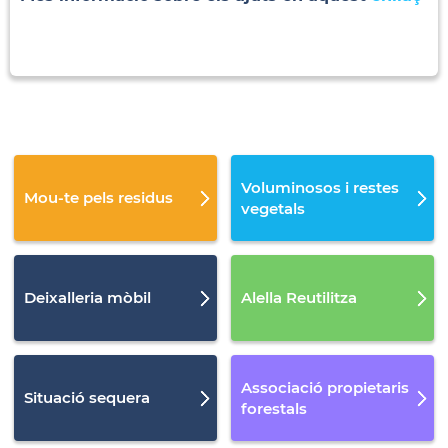
Voluminosos i restes
Mou-te pels residus
vegetals
Deixalleria mòbil
Alella Reutilitza
Associació propietaris
Situació sequera
forestals