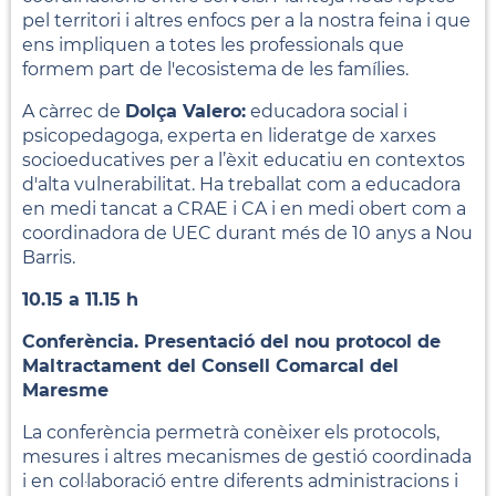
pel territori i altres enfocs per a la nostra feina i que
ens impliquen a totes les professionals que
formem part de l'ecosistema de les famílies.
A càrrec de
Dolça Valero:
educadora social i
psicopedagoga, experta en lideratge de xarxes
socioeducatives per a l’èxit educatiu en contextos
d'alta vulnerabilitat. Ha treballat com a educadora
en medi tancat a CRAE i CA i en medi obert com a
coordinadora de UEC durant més de 10 anys a Nou
Barris.
10.15 a 11.15 h
Conferència. Presentació del nou protocol de
Maltractament del Consell Comarcal del
Maresme
La conferència permetrà conèixer els protocols,
mesures i altres mecanismes de gestió coordinada
i en col·laboració entre diferents administracions i