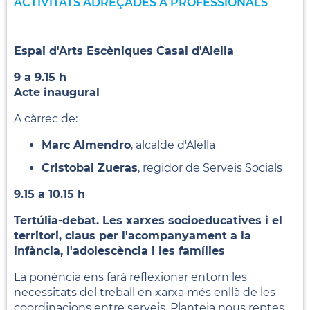
ACTIVITATS ADREÇADES A PROFESSIONALS
Espai d'Arts Escèniques Casal d'Alella
9 a 9.15 h
Acte inaugural
A càrrec de:
Marc Almendro
, alcalde d'Alella
Cristobal Zueras
, regidor de Serveis Socials
9.15 a 10.15 h
Tertúlia-debat. Les xarxes socioeducatives i el
territori, claus per l'acompanyament a la
infància, l'adolescència i les famílies
La ponència ens farà reflexionar entorn les
necessitats del treball en xarxa més enllà de les
coordinacions entre serveis. Planteja nous reptes