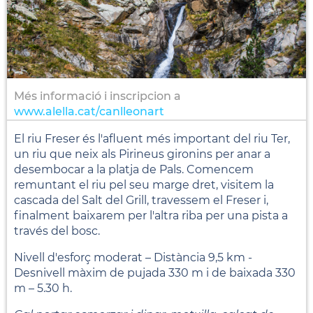
Més informació i inscripcion a
www.alella.cat/canlleonart
El riu Freser és l'afluent més important del riu Ter,
un riu que neix als Pirineus gironins per anar a
desembocar a la platja de Pals. Comencem
remuntant el riu pel seu marge dret, visitem la
cascada del Salt del Grill, travessem el Freser i,
finalment baixarem per l'altra riba per una pista a
través del bosc.
Nivell d'esforç moderat – Distància 9,5 km -
Desnivell màxim de pujada 330 m i de baixada 330
m – 5.30 h.