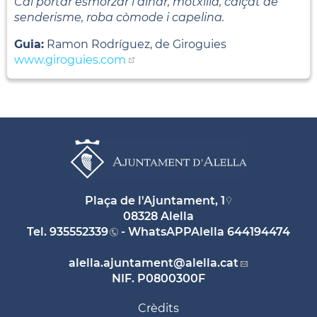
Cal portar esmorzar i dinar, motxilla, calçat de
senderisme, roba còmode i capelina.
Guia:
Ramon Rodríguez, de Giroguies
www.giroguies.com
Plaça de l'Ajuntament, 1
08328 Alella
Tel.
935552339
- WhatsAPPAlella
644194474
alella.ajuntament
@alella.cat
NIF. P0800300F
Crèdits