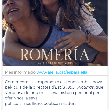
Més informació
www.alella.cat/espaialella
Comencem la temporada d'estrenes amb la nova
pel·lícula de la directora d’
Estiu 1993
i
Alcarràs
, que
s'endinsa de nou en la seva història personal per
oferir-nos la seva
pel·lícula més lliure, poètica i madura.