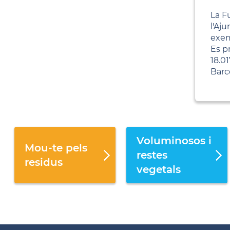
La F
l'Aj
exem
Es p
18.0
Barc
Voluminosos i
Mou-te pels
restes
residus
vegetals