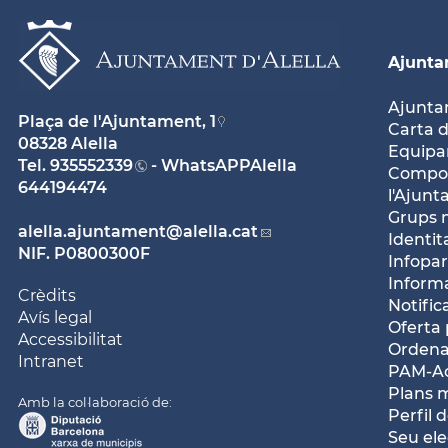
Ajunt
Ajunt
Plaça de l'Ajuntament, 1
Carta d
08328 Alella
Equipam
Tel.
935552339
- WhatsAPPAlella
Compos
644194474
l'Ajun
Grups 
alella.ajuntament
@alella.cat
Identit
NIF. P0800300F
Infopar
Inform
Crèdits
Notific
Avís legal
Oferta 
Accessibilitat
Ordena
Intranet
PAM-Ac
Plans 
Amb la col·laboració de:
Perfil 
Seu ele