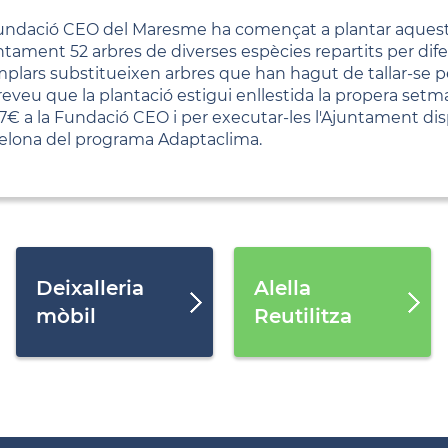
undació CEO del Maresme ha començat a plantar aquest 
untament 52 arbres de diverses espècies repartits per dife
plars substitueixen arbres que han hagut de tallar-se 
reveu que la plantació estigui enllestida la propera setm
17€ a la Fundació CEO i per executar-les l'Ajuntament di
elona del programa Adaptaclima.
Deixalleria
Alella
mòbil
Reutilitza