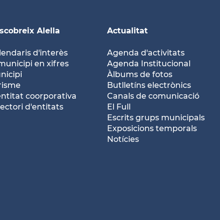
scobreix Alella
Actualitat
lendaris d'interès
Agenda d'activitats
municipi en xifres
Agenda Institucional
nicipi
Àlbums de fotos
risme
Butlletíns electrònics
entitat coorporativa
Canals de comunicació
ectori d'entitats
El Full
Escrits grups municipals
Exposicions temporals
Notícies