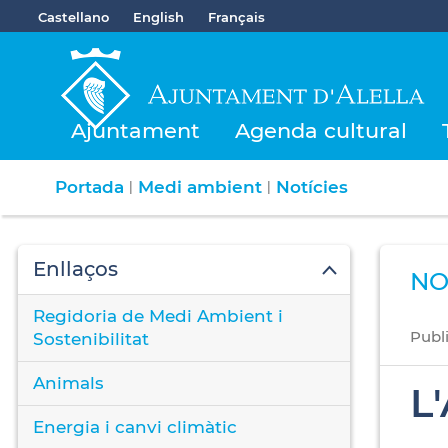
Castellano
English
Français
Ajuntament
Agenda cultural
Portada
Medi ambient
Notícies
|
|
Enllaços
NO
Regidoria de Medi Ambient i
Publ
Sostenibilitat
Animals
L
Energia i canvi climàtic