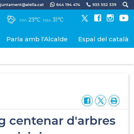
.ajuntament@alella.cat
644 194 474
935 552 339
23ºC
31ºC
Mín.
Màx.
Parla amb l'Alcalde
Espai del català
g centenar d'arbres