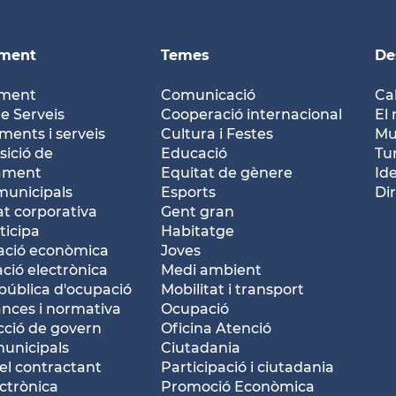
ament
Temes
De
ament
Comunicació
Ca
e Serveis
Cooperació internacional
El 
ents i serveis
Cultura i Festes
Mu
ició de
Educació
Tu
tament
Equitat de gènere
Id
municipals
Esports
Dir
at corporativa
Gent gran
ticipa
Habitatge
ació econòmica
Joves
ació electrònica
Medi ambient
pública d'ocupació
Mobilitat i transport
nces i normativa
Ocupació
ció de govern
Oficina Atenció
municipals
Ciutadania
del contractant
Participació i ciutadania
ctrònica
Promoció Econòmica