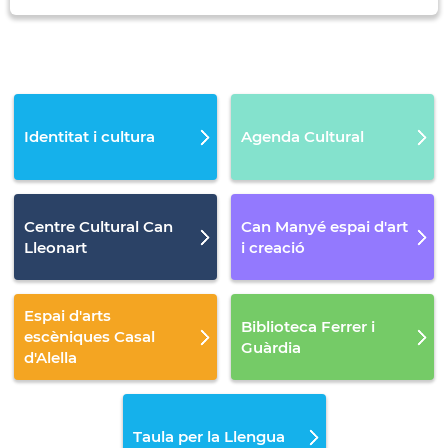
Identitat i cultura
Agenda Cultural
Centre Cultural Can
Can Manyé espai d'art
Lleonart
i creació
Espai d'arts
Biblioteca Ferrer i
escèniques Casal
Guàrdia
d'Alella
Taula per la Llengua