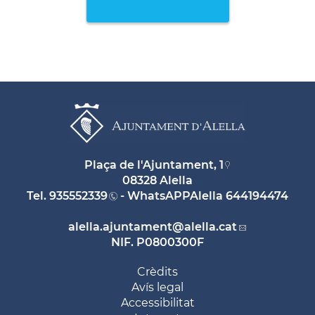
Plaça de l'Ajuntament, 1
08328 Alella
Tel.
935552339
- WhatsAPPAlella
644194474
alella.ajuntament
@alella.cat
NIF. P0800300F
Crèdits
Avís legal
Accessibilitat