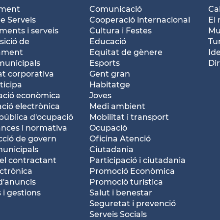
ament
Comunicació
Ca
e Serveis
Cooperació internacional
El 
ents i serveis
Cultura i Festes
Mu
ició de
Educació
Tu
tament
Equitat de gènere
Id
municipals
Esports
Dir
at corporativa
Gent gran
ticipa
Habitatge
ació econòmica
Joves
ació electrònica
Medi ambient
pública d'ocupació
Mobilitat i transport
nces i normativa
Ocupació
ció de govern
Oficina Atenció
municipals
Ciutadania
del contractant
Participació i ciutadania
ctrònica
Promoció Econòmica
d'anuncis
Promoció turística
 i gestions
Salut i benestar
Seguretat i prevenció
Serveis Socials