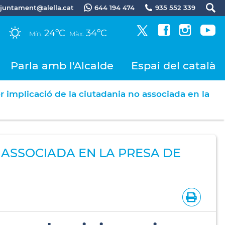
.ajuntament@alella.cat
644 194 474
935 552 339
24ºC
34ºC
Mín.
Màx.
Parla amb l'Alcalde
Espai del català
or implicació de la ciutadania no associada en la
 ASSOCIADA EN LA PRESA DE