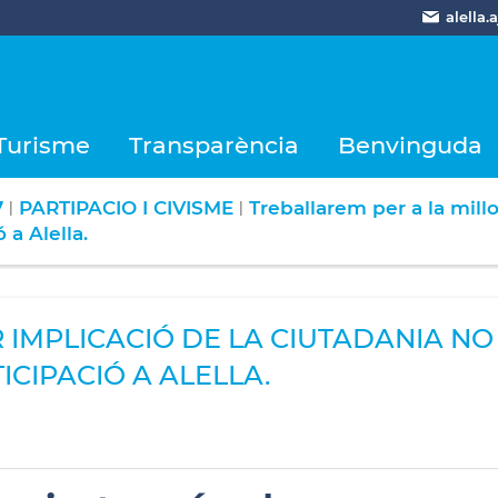
alella
Turisme
Transparència
Benvinguda
7
PARTIPACIO I CIVISME
Treballarem per a la mill
|
|
 a Alella.
 IMPLICACIÓ DE LA CIUTADANIA NO
TICIPACIÓ A ALELLA.