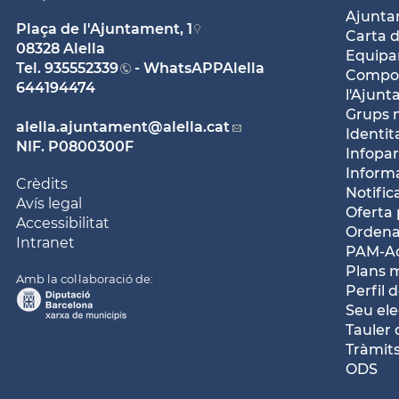
Ajunt
Plaça de l'Ajuntament, 1
Carta d
08328 Alella
Equipam
Tel.
935552339
- WhatsAPPAlella
Compos
644194474
l'Ajun
Grups 
alella.ajuntament
@alella.cat
Identit
NIF. P0800300F
Infopar
Inform
Crèdits
Notific
Avís legal
Oferta 
Accessibilitat
Ordena
Intranet
PAM-Ac
Plans 
Amb la col·laboració de:
Perfil 
Seu ele
Tauler 
Tràmits
ODS