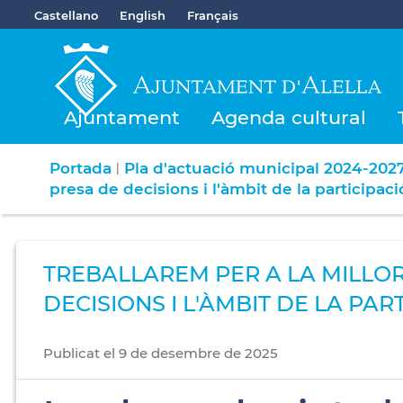
Castellano
English
Français
Ajuntament
Agenda cultural
Portada
Pla d'actuació municipal 2024-202
|
presa de decisions i l'àmbit de la participació
TREBALLAREM PER A LA MILLOR
DECISIONS I L'ÀMBIT DE LA PAR
Publicat
el
9
de
desembre
de
2025