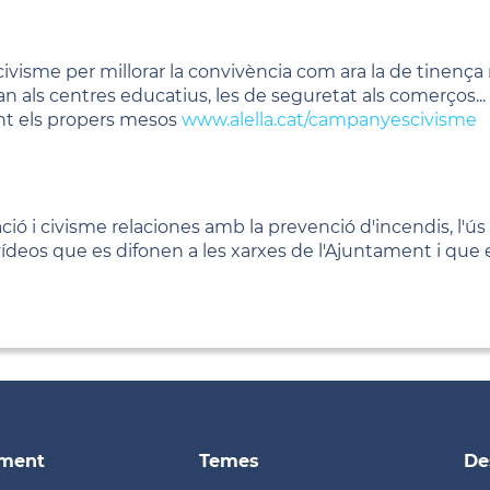
ivisme per millorar la convivència com ara la de tinença r
an als centres educatius, les de seguretat als comerços...
nt els propers mesos
www.alella.cat/campanyescivisme
ió i civisme relaciones amb la prevenció d'incendis, l'ús d
deos que es difonen a les xarxes de l'Ajuntament i que es
ament
Temes
De