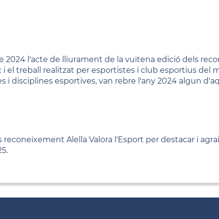
de 2024 l'acte de lliurament de la vuitena edició dels rec
ç i el treball realitzat per esportistes i club esportius de
es i disciplines esportives, van rebre l'any 2024 algun 
 reconeixement Alella Valora l'Esport per destacar i agrair 
25.