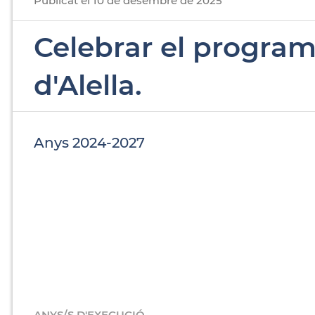
Publicat
el
10
de
desembre
de
2025
Celebrar el program
d'Alella.
Anys 2024-2027
ANYS/S D'EXECUCIÓ