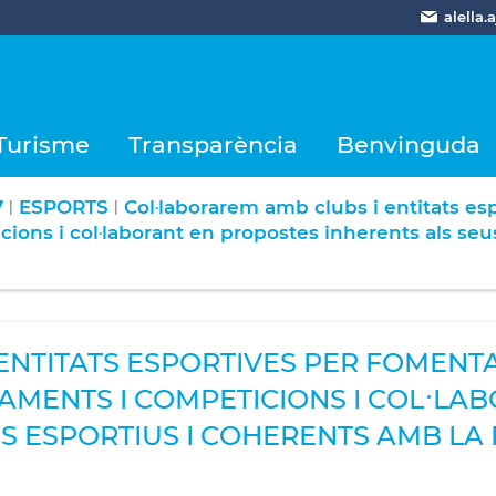
alella
Turisme
Transparència
Benvinguda
7
ESPORTS
Col·laborarem amb clubs i entitats esp
|
|
cions i col·laborant en propostes inherents als seus
NTITATS ESPORTIVES PER FOMENTAR
NAMENTS I COMPETICIONS I COL·L
 ESPORTIUS I COHERENTS AMB LA R