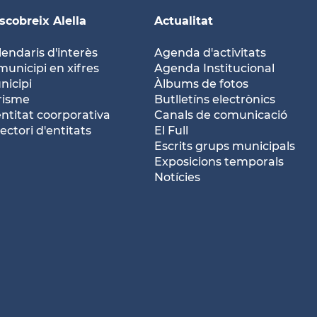
scobreix Alella
Actualitat
lendaris d'interès
Agenda d'activitats
municipi en xifres
Agenda Institucional
nicipi
Àlbums de fotos
risme
Butlletíns electrònics
entitat coorporativa
Canals de comunicació
ectori d'entitats
El Full
Escrits grups municipals
Exposicions temporals
Notícies