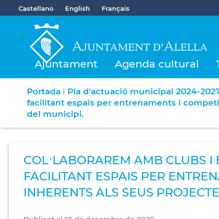
Castellano
English
Français
Ajuntament
Agenda cultural
Portada
Pla d'actuació municipal 2024-202
|
facilitant espais per entrenaments i competi
del municipi.
COL·LABORAREM AMB CLUBS I E
FACILITANT ESPAIS PER ENTRE
INHERENTS ALS SEUS PROJECTES