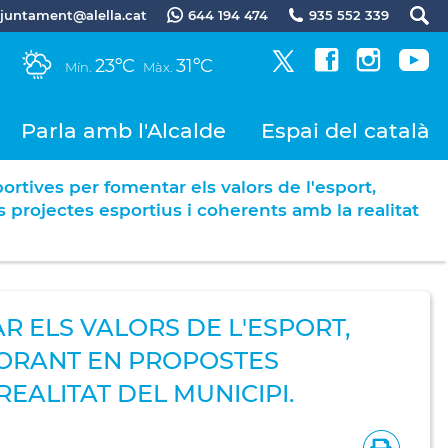
.ajuntament@alella.cat
644 194 474
935 552 339
23ºC
31ºC
Mín.
Màx.
Parla amb l'Alcalde
Espai del català
ortives per fomentar els valors de l'esport,
 projectes esportius i coherents amb la realitat
 ELS VALORS DE L'ESPORT,
ABORANT EN PROPOSTES
EALITAT DEL MUNICIPI.