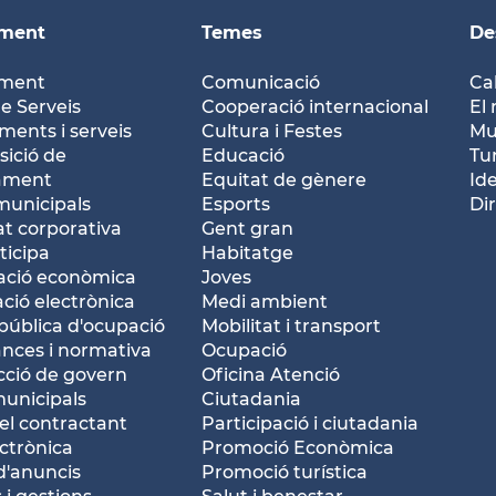
ament
Temes
De
ament
Comunicació
Ca
e Serveis
Cooperació internacional
El 
ents i serveis
Cultura i Festes
Mu
ició de
Educació
Tu
tament
Equitat de gènere
Id
municipals
Esports
Dir
at corporativa
Gent gran
ticipa
Habitatge
ació econòmica
Joves
ació electrònica
Medi ambient
pública d'ocupació
Mobilitat i transport
nces i normativa
Ocupació
ció de govern
Oficina Atenció
municipals
Ciutadania
del contractant
Participació i ciutadania
ctrònica
Promoció Econòmica
d'anuncis
Promoció turística