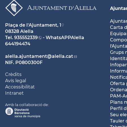
Ajunt
Ajunt
Plaça de l'Ajuntament, 1
Carta d
08328 Alella
Equipam
Tel.
935552339
- WhatsAPPAlella
Compos
644194474
l'Ajun
Grups 
alella.ajuntament
@alella.cat
Identit
NIF. P0800300F
Infopar
Inform
Crèdits
Notific
Avís legal
Oferta 
Accessibilitat
Ordena
Intranet
PAM-Ac
Plans 
Amb la col·laboració de:
Perfil 
Seu ele
Tauler 