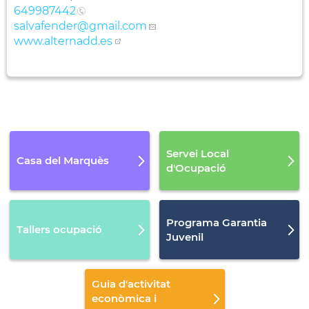
649987442
salvafender
@gmail.com
www.alternadd.es
Servei Local
Casa del Marquès
d'Ocupació
Programa Garantia
Tallers ocupació
Juvenil
Guia d'activitat
econòmica i