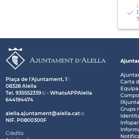
D
T
Ajunt
Ajunt
Plaça de l'Ajuntament, 1
Carta d
08328 Alella
Equipam
Tel.
935552339
- WhatsAPPAlella
Compos
644194474
l'Ajun
Grups 
alella.ajuntament
@alella.cat
Identit
NIF. P0800300F
Infopar
Inform
Crèdits
Notific