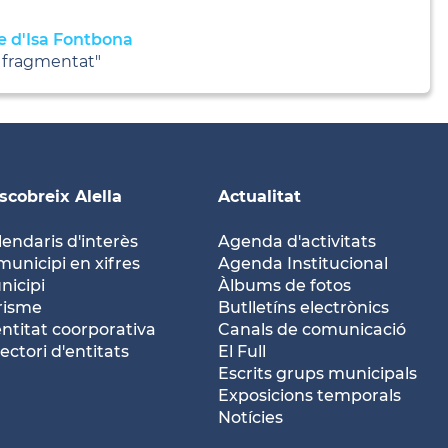
ce d'Isa Fontbona
s fragmentat"
scobreix Alella
Actualitat
lendaris d'interès
Agenda d'activitats
municipi en xifres
Agenda Institucional
nicipi
Àlbums de fotos
risme
Butlletíns electrònics
entitat coorporativa
Canals de comunicació
ectori d'entitats
El Full
Escrits grups municipals
Exposicions temporals
Notícies