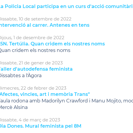
a Policia Local participa en un curs d'acció comunitàr
issabte,
10
de
setembre
de
2022
ntervenció al carrer. Antenes en tens
ijous,
1
de
desembre
de
2022
25N. Tertúlia. Quan cridem els nostres noms
Quan cridem els nostres noms
issabte,
21
de
gener
de
2023
Taller d'autodefensa feminista
issabtes a l'Àgora
imecres,
22
de
febrer
de
2023
Afectes, vincles, art i memòria Trans"
Taula rodona amb Madorilyn Crawford i Manu Mojito, mo
Mercè Alsina
issabte,
4
de
març
de
2023
Dia Dones. Mural feminista pel 8M