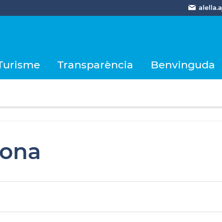
alella
Turisme
Transparència
Benvinguda
ona