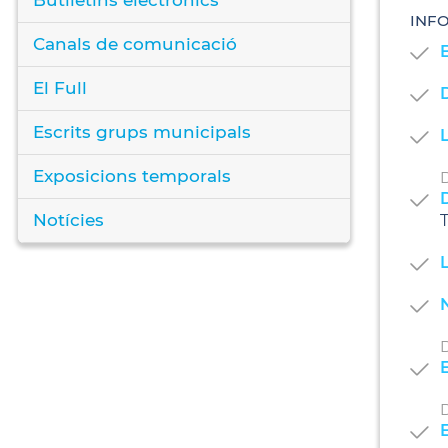
INF
Canals de comunicació
El Full
Escrits grups municipals
L
Exposicions temporals
D
D
Notícies
T
N
D
D