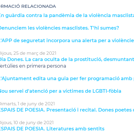
ORMACIÓ RELACIONADA
En guàrdia contra la pandèmia de la violència masclist
Denunciem les violències masclistes. T'hi sumes?
'APP de seguretat incorpora una alerta per a violèncie
ijous,
25
de
març
de
2021
ia Dones. La cara oculta de la prostitució, desmuntan
ertúlies en primera persona
L'Ajuntament edita una guia per fer programació amb 
ou servei d'atenció per a víctimes de LGBTI-fòbia
imarts,
1
de
juny
de
2021
ESPAIS DE POESIA. Presentació i recital. Dones poetes
ijous,
10
de
juny
de
2021
ESPAIS DE POESIA. Literatures amb sentits