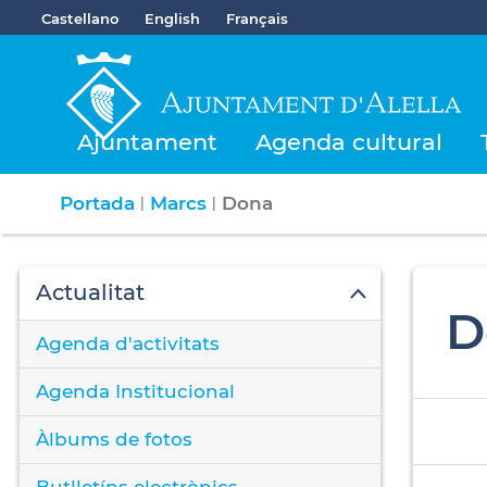
Castellano
English
Français
Ajuntament
Agenda cultural
Portada
Marcs
Dona
|
|
Actualitat
D
Agenda d'activitats
Agenda Institucional
Àlbums de fotos
Butlletíns electrònics