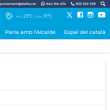
.ajuntament@alella.cat
644 194 474
935 552 339
23ºC
31ºC
Mín.
Màx.
Parla amb l'Alcalde
Espai del català