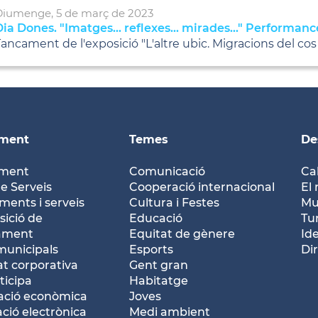
Diumenge,
5
de
març
de
2023
ia Dones. "Imatges... reflexes... mirades..." Performan
ancament de l'exposició "L'altre ubic. Migracions del co
ament
Temes
De
ament
Comunicació
Ca
e Serveis
Cooperació internacional
El 
ents i serveis
Cultura i Festes
Mu
ició de
Educació
Tu
tament
Equitat de gènere
Id
municipals
Esports
Dir
at corporativa
Gent gran
ticipa
Habitatge
ació econòmica
Joves
ació electrònica
Medi ambient