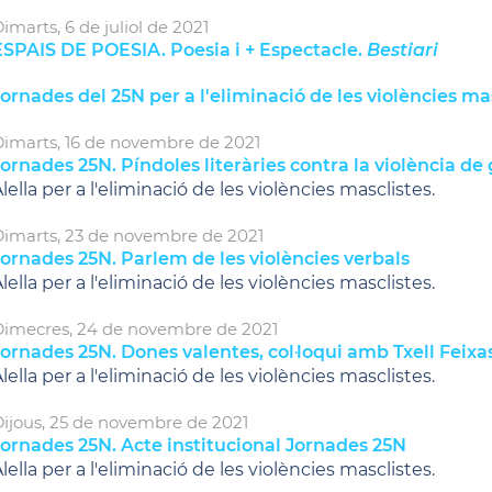
imarts,
6
de
juliol
de
2021
ESPAIS DE POESIA. Poesia i + Espectacle.
Bestiari
ornades del 25N per a l'eliminació de les violències ma
imarts,
16
de
novembre
de
2021
ornades 25N. Píndoles literàries contra la violència de
lella per a l'eliminació de les violències masclistes.
imarts,
23
de
novembre
de
2021
ornades 25N. Parlem de les violències verbals
lella per a l'eliminació de les violències masclistes.
imecres,
24
de
novembre
de
2021
ornades 25N. Dones valentes, col·loqui amb Txell Feixa
lella per a l'eliminació de les violències masclistes.
ijous,
25
de
novembre
de
2021
Jornades 25N. Acte institucional Jornades 25N
lella per a l'eliminació de les violències masclistes.