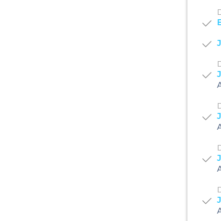
D
J
D
J
A
D
J
A
D
J
A
D
A