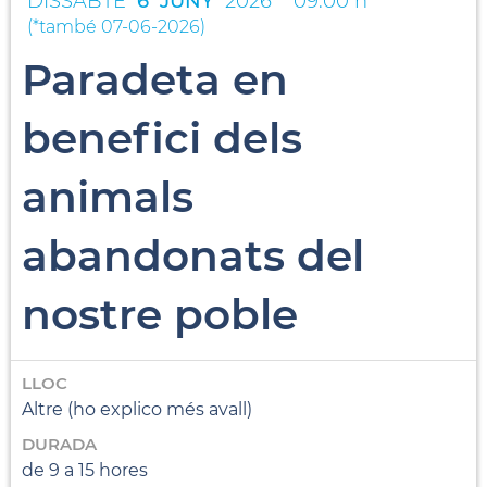
DISSABTE
6
JUNY
2026
09:00 h
(
*també 07-06-2026
)
Paradeta en
benefici dels
animals
abandonats del
nostre poble
LLOC
Altre (ho explico més avall)
DURADA
de 9 a 15 hores