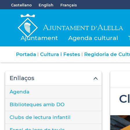
Castellano
English
Français
Ajuntament
Agenda cultural
Portada
Cultura i Festes
Regidoria de Cultu
|
|
Enllaços
Agenda
C
Biblioteques amb DO
Clubs de lectura infantil
Espai de jocs de taula