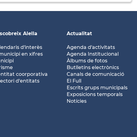
scobreix Alella
Actualitat
lendaris d'interès
Agenda d'activitats
municipi en xifres
Agenda Institucional
nicipi
Àlbums de fotos
risme
Butlletíns electrònics
entitat coorporativa
Canals de comunicació
ectori d'entitats
El Full
Escrits grups municipals
Exposicions temporals
Notícies