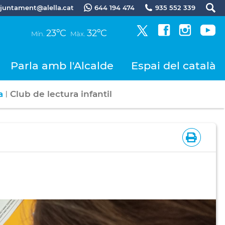
.ajuntament@alella.cat
644 194 474
935 552 339
23ºC
32ºC
Mín.
Màx.
Parla amb l'Alcalde
Espai del català
a
Club de lectura infantil
|