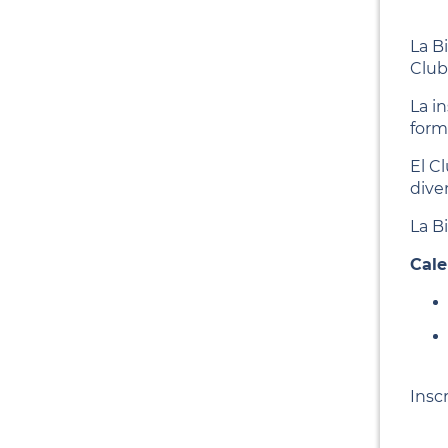
La B
Club
La i
form
El Cl
dive
La B
Cale
Insc