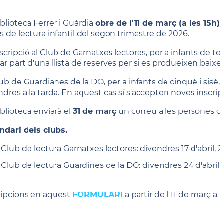
iblioteca Ferrer i Guàrdia
obre de l'11 de març (a les 15h)
s de lectura infantil del segon trimestre de 2026.
nscripció al Club de Garnatxes lectores, per a infants de t
ar part d'una llista de reserves per si es produeixen baixe
ub de Guardianes de la DO, per a infants de cinquè i sisè, 
ndres a la tarda. En aquest cas sí s'accepten noves inscri
iblioteca enviarà el
31 de març
un correu a les persones 
ndari dels clubs.
Club de lectura Garnatxes lectores: divendres 17 d'abril, 
Club de lectura Guardines de la DO: divendres 24 d'abril,
ripcions en aquest
FORMULARI
a partir de l'11 de març a 