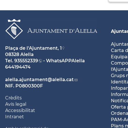
Ajunt
Ajunt
Plaça de l'Ajuntament, 1
Carta d
08328 Alella
Equipam
Tel.
935552339
- WhatsAPPAlella
Compos
644194474
l'Ajun
Grups 
alella.ajuntament
@alella.cat
Identit
NIF. P0800300F
Infopar
Inform
Crèdits
Notific
Avís legal
Oferta 
Accessibilitat
Ordena
Intranet
PAM-Ac
Plans 