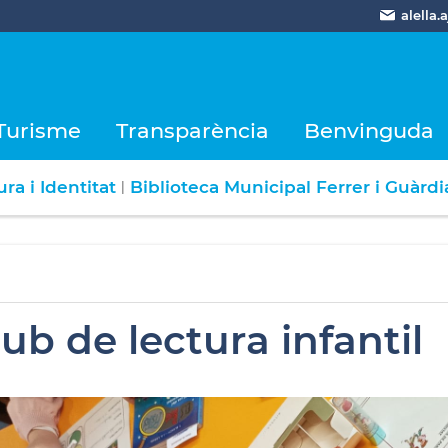
alella
Turisme
Transparència
Benvinguda
ra i Identitat
Biblioteca Municipal Ferrer i Guàrdi
|
lub de lectura infantil