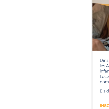
Dins
les 
infa
Lecto
nom 
Els 
INS