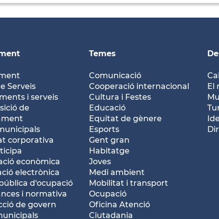
ament
Temes
De
ament
Comunicació
Ca
e Serveis
Cooperació internacional
El 
ents i serveis
Cultura i Festes
Mu
ició de
Educació
Tu
tament
Equitat de gènere
Id
municipals
Esports
Dir
at corporativa
Gent gran
ticipa
Habitatge
ació econòmica
Joves
ació electrònica
Medi ambient
pública d'ocupació
Mobilitat i transport
nces i normativa
Ocupació
ció de govern
Oficina Atenció
municipals
Ciutadania