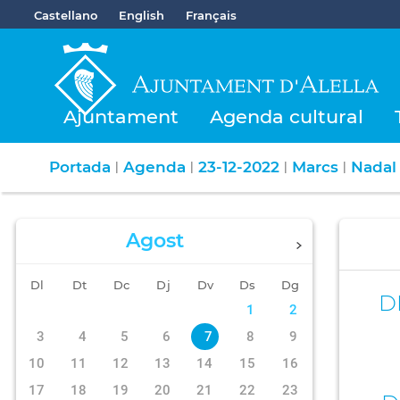
Castellano
English
Français
Ajuntament
Agenda cultural
Portada
Agenda
23-12-2022
Marcs
Nadal 
|
|
|
|
Agost
Dl
Dt
Dc
Dj
Dv
Ds
Dg
D
1
2
3
4
5
6
7
8
9
10
11
12
13
14
15
16
17
18
19
20
21
22
23