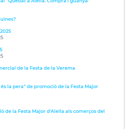
l "Quedat a Alella. Compra i guanya"
guines?
 2025
25
5
25
ercial de la Festa de la Verema
és la pera" de promoció de la Festa Major
 de la Festa Major d'Alella als comerços del