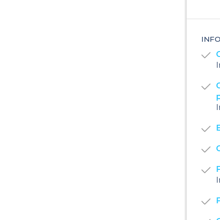
INF
I
I
I
F