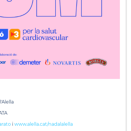
'Alella
ATA
arato
i
www.alella.cat/nadalalella