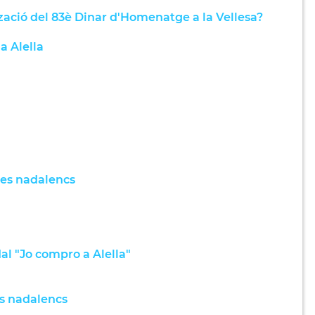
zació del 83è Dinar d'Homenatge a la Vellesa?
a Alella
anes nadalencs
l "Jo compro a Alella"
rs nadalencs