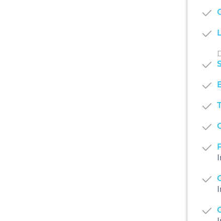
G
D
S
T
O
I
I
I