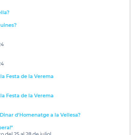
lla?
guines?
24
24
 la Festa de la Verema
 la Festa de la Verema
è Dinar d'Homenatge a la Vellesa?
pera!"
 del 25 al 28 de juliol