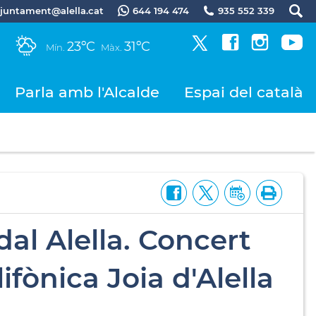
.ajuntament@alella.cat
644 194 474
935 552 339
23ºC
31ºC
Mín.
Màx.
Parla amb l'Alcalde
Espai del català
l Alella. Concert
ifònica Joia d'Alella