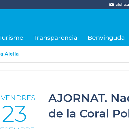
alella
Turisme
Transparència
Benvinguda
a Alella
AJORNAT. Nada
IVENDRES
23
de la Coral Pol