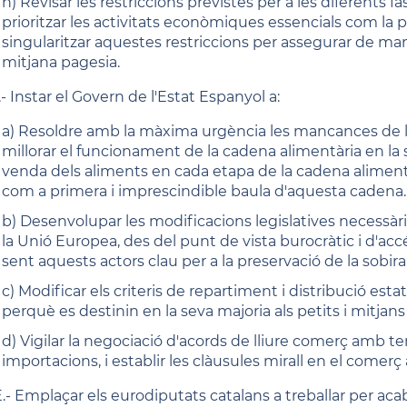
h) Revisar les restriccions previstes per a les diferents 
prioritzar les activitats econòmiques essencials com la pa
singularitzar aquestes restriccions per assegurar de maner
mitjana pagesia.
- Instar el Govern de l'Estat Espanyol a:
a) Resoldre amb la màxima urgència les mancances de la
millorar el funcionament de la cadena alimentària en la 
venda dels aliments en cada etapa de la cadena alimentà
com a primera i imprescindible baula d'aquesta cadena.
b) Desenvolupar les modificacions legislatives necessàrie
la Unió Europea, des del punt de vista burocràtic i d'accés
sent aquests actors clau per a la preservació de la sobiran
c) Modificar els criteris de repartiment i distribució es
perquè es destinin en la seva majoria als petits i mitjans 
d) Vigilar la negociació d'acords de lliure comerç amb ter
importacions, i establir les clàusules mirall en el comer
.- Emplaçar els eurodiputats catalans a treballar per aca