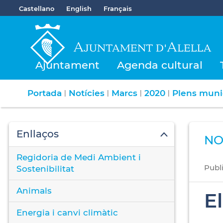
Castellano
English
Français
Ajuntament
Agenda cultural
Portada
Notícies
Marcs
2020
Plens muni
|
|
|
|
Enllaços
NO
Regidoria de Medi Ambient i
Publ
Sostenibilitat
Animals
E
Energia i canvi climàtic