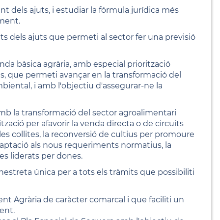
 dels ajuts, i estudiar la fórmula jurídica més
ment.
 dels ajuts que permeti al sector fer una previsió
enda bàsica agrària, amb especial priorització
s, que permeti avançar en la transformació del
mbiental, i amb l'objectiu d'assegurar-ne la
mb la transformació del sector agroalimentari
tzació per afavorir la venda directa o de circuits
 les collites, la reconversió de cultius per promoure
l'adaptació als nous requeriments normatius, la
tes liderats per dones.
nestreta única per a tots els tràmits que possibiliti
 Agrària de caràcter comarcal i que faciliti un
ent.