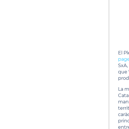
El P
page
SxA,
que "
prod
La m
Cata
mant
terri
carà
princ
entre