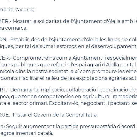
 moció s'acorda:
R.- Mostrar la solidaritat de l'Ajuntament d'Alella amb la p
ra comarca.
.- Establir, des de l'Ajuntament d'Alella les línies de co
iques, per tal de sumar esforços en el desenvolupament 
ER.- Comprometre'ns com a Ajuntament, i especialment d
iques públiques que reforcin l'espai agrari d'Alella per tal
inícola dins la nostra societat, així com promoure les ein
onats i facilitar el relleu de les explotacions agràries act
T.- Demanar la implicació, col·laboració i coordinació de 
pea, que tenen competències en agricultura i ramaderia p
ta el sector primari. Escoltant-lo, negociant, i pactant, 
UÈ.- Instar el Govern de la Generalitat a:
a) Seguir augmentant la partida pressupostària d'acord a
agroalimentari català.