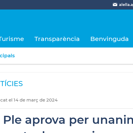
alella
Turisme
Transparència
Benvinguda
cipals
TÍCIES
icat
el
14
de
març
de
2024
l Ple aprova per unani