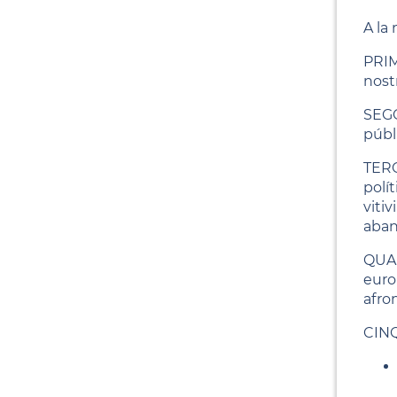
A la
PRIME
nost
SEGON
públ
TERC
polít
vitiv
aband
QUAR
euro
afron
CINQ