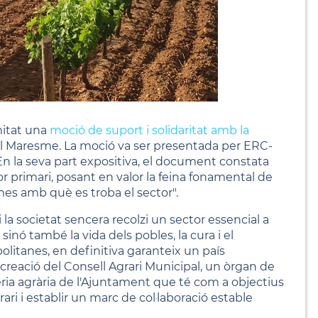
mitat una
moció de suport i solidaritat amb la
 del Maresme. La moció va ser presentada per ERC-
. En la seva part expositiva, el document constata
tor primari, posant en valor la feina fonamental de
mes amb què es troba el sector".
la societat sencera recolzi un sector essencial a
inó també la vida dels pobles, la cura i el
litanes, en definitiva garanteix un país
a creació del Consell Agrari Municipal, un òrgan de
èria agrària de l'Ajuntament que té com a objectius
ari i establir un marc de col·laboració estable