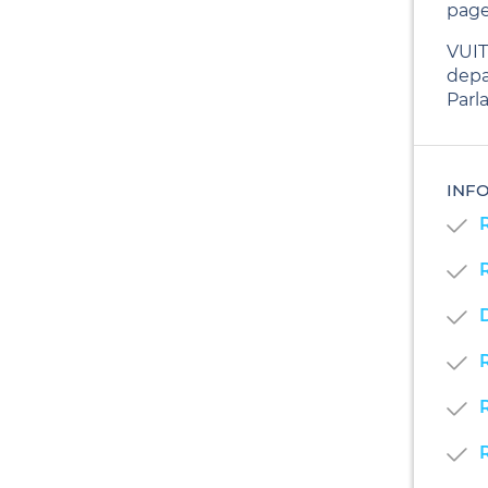
page
VUIT
depa
Parl
INF
D