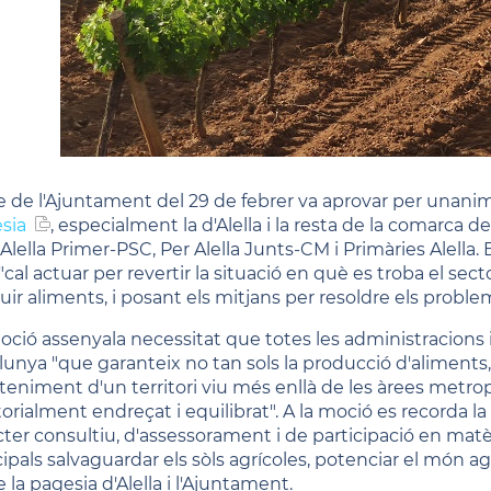
le de l'Ajuntament del 29 de febrer va aprovar per unani
sia
, especialment la d'Alella i la resta de la comarca
 Alella Primer-PSC, Per Alella Junts-CM i Primàries Alella
cal actuar per revertir la situació en què es troba el sec
uir aliments, i posant els mitjans per resoldre els proble
oció assenyala necessitat que totes les administracions i 
lunya "que garanteix no tan sols la producció d'aliments, s
eniment d'un territori viu més enllà de les àrees metropo
torialment endreçat i equilibrat". A la moció es recorda l
cter consultiu, d'assessorament i de participació en mat
ipals salvaguardar els sòls agrícoles, potenciar el món agr
 la pagesia d'Alella i l'Ajuntament.