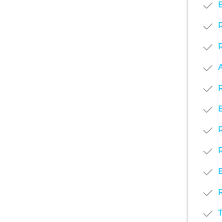
E
A
E
E
R