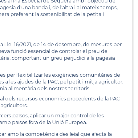
fases al Pla Especial de Sequera amb l'objectiu de
gesia d'una banda i, de l'altra i al mateix temps,
a preferent la sostenibilitat de la petita i
 Llei 16/2021, de 14 de desembre, de mesures per
seva funció essencial de controlar el preu de
ria, comportant un greu perjudici a la pagesia
s per flexibilitzar les exigències comunitàries de
 a les ajudes de la PAC, pel petit i mitjà agricultor;
ia alimentària dels nostres territoris.
tatal dels recursos econòmics procedents de la PAC
agricultors.
cers països, aplicar un major control de les
ç amb països fora de la Unió Europea.
bar amb la competència deslleial que afecta la