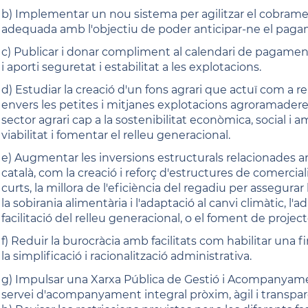
b) Implementar un nou sistema per agilitzar el cobrament
adequada amb l'objectiu de poder anticipar-ne el paga
c) Publicar i donar compliment al calendari de pagaments
i aporti seguretat i estabilitat a les explotacions.
d) Estudiar la creació d'un fons agrari que actuï com a r
envers les petites i mitjanes explotacions agroramadere
sector agrari cap a la sostenibilitat econòmica, social i a
viabilitat i fomentar el relleu generacional.
e) Augmentar les inversions estructurals relacionades a
català, com la creació i reforç d'estructures de comerciali
curts, la millora de l'eficiència del regadiu per assegurar
la sobirania alimentària i l'adaptació al canvi climàtic, 
facilitació del relleu generacional, o el foment de projec
f) Reduir la burocràcia amb facilitats com habilitar una fi
la simplificació i racionalització administrativa.
g) Impulsar una Xarxa Pública de Gestió i Acompanyament
servei d'acompanyament integral pròxim, àgil i transpar