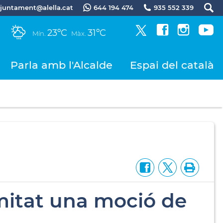
.ajuntament@alella.cat
644 194 474
935 552 339
23ºC
31ºC
Mín.
Màx.
Parla amb l'Alcalde
Espai del català
mitat una moció de