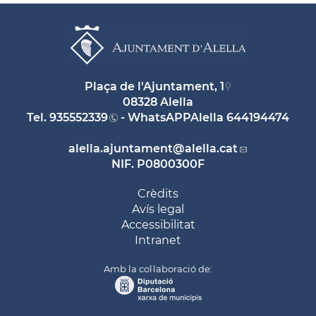
Plaça de l'Ajuntament, 1
08328 Alella
Tel.
935552339
- WhatsAPPAlella
644194474
alella.ajuntament
@alella.cat
NIF. P0800300F
Crèdits
Avís legal
Accessibilitat
Intranet
Amb la col·laboració de: