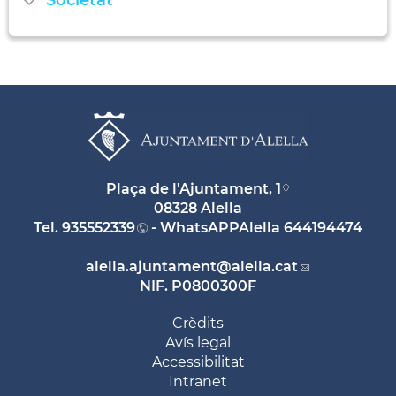
Societat
Plaça de l'Ajuntament, 1
08328 Alella
Tel.
935552339
- WhatsAPPAlella
644194474
alella.ajuntament
@alella.cat
NIF. P0800300F
Crèdits
Avís legal
Accessibilitat
Intranet