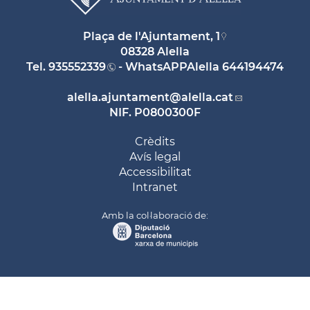
Plaça de l'Ajuntament, 1
08328 Alella
Tel.
935552339
- WhatsAPPAlella
644194474
alella.ajuntament
@alella.cat
NIF. P0800300F
Crèdits
Avís legal
Accessibilitat
Intranet
Amb la col·laboració de: