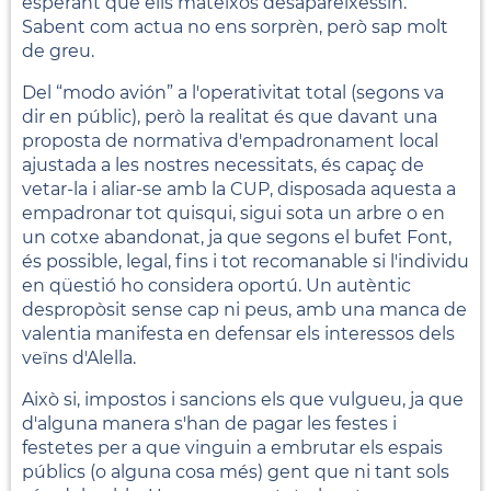
esperant que ells mateixos desapareixessin.
Sabent com actua no ens sorprèn, però sap molt
de greu.
Del “modo avión” a l'operativitat total (segons va
dir en públic), però la realitat és que davant una
proposta de normativa d'empadronament local
ajustada a les nostres necessitats, és capaç de
vetar-la i aliar-se amb la CUP, disposada aquesta a
empadronar tot quisqui, sigui sota un arbre o en
un cotxe abandonat, ja que segons el bufet Font,
és possible, legal, fins i tot recomanable si l'individu
en qüestió ho considera oportú. Un autèntic
despropòsit sense cap ni peus, amb una manca de
valentia manifesta en defensar els interessos dels
veïns d'Alella.
Això si, impostos i sancions els que vulgueu, ja que
d'alguna manera s'han de pagar les festes i
festetes per a que vinguin a embrutar els espais
públics (o alguna cosa més) gent que ni tant sols