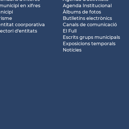
municipi en xifres
Agenda Institucional
nicipi
Àlbums de fotos
risme
Butlletíns electrònics
entitat coorporativa
Canals de comunicació
ectori d'entitats
El Full
Escrits grups municipals
Exposicions temporals
Notícies