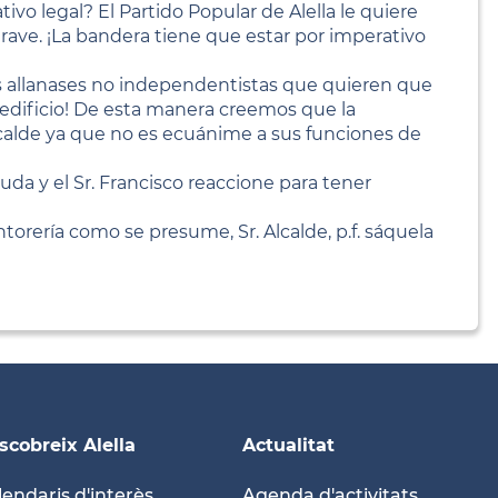
vo legal? El Partido Popular de Alella le quiere
grave. ¡La bandera tiene que estar por imperativo
os allanases no independentistas que quieren que
l edificio! De esta manera creemos que la
calde ya que no es ecuánime a sus funciones de
uda y el Sr. Francisco reaccione para tener
torería como se presume, Sr. Alcalde, p.f. sáquela
scobreix Alella
Actualitat
lendaris d'interès
Agenda d'activitats