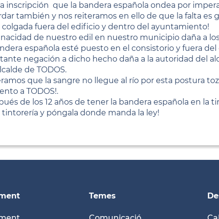
la inscripción que la bandera española ondea por imperati
rdar también y nos reiteramos en ello de que la falta es 
l colgada fuera del edificio y dentro del ayuntamiento!
enacidad de nuestro edil en nuestro municipio daña a l
andera española esté puesto en el consistorio y fuera de
tante negación a dicho hecho daña a la autoridad del al
alcalde de TODOS.
ramos que la sangre no llegue al río por esta postura toz
ento a TODOS!.
pués de los 12 años de tener la bandera española en la tin
a tintorería y póngala donde manda la ley!
ament
Temes
De
ament
Comunicació
Ca