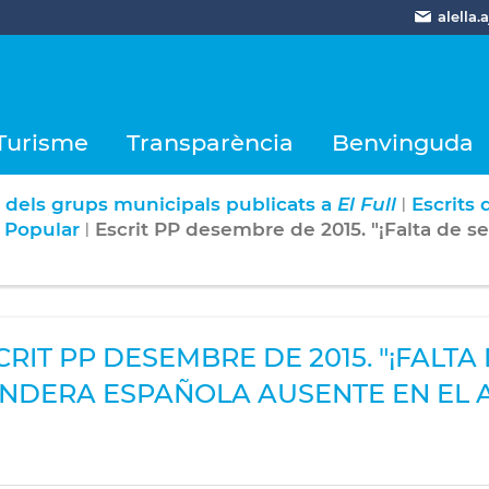
alella
Turisme
Transparència
Benvinguda
s dels grups municipals publicats a
El Full
Escrits 
|
t Popular
Escrit PP desembre de 2015. "¡Falta de se
|
CRIT PP DESEMBRE DE 2015. "¡FALTA 
NDERA ESPAÑOLA AUSENTE EN EL 