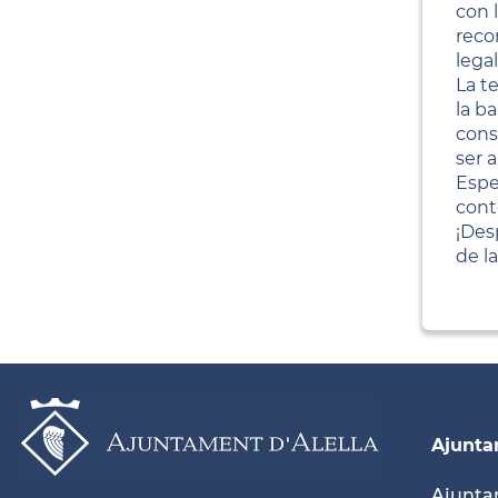
con 
reco
lega
La t
la b
cons
ser 
Espe
cont
¡Des
de l
Ajunt
Ajunt