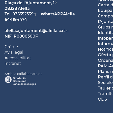
Plaça de l'Ajuntament, 1
Carta d
08328 Alella
Equipam
Tel.
935552339
- WhatsAPPAlella
Compos
644194474
l'Ajun
Grups 
alella.ajuntament
@alella.cat
Identit
NIF. P0800300F
Infopar
Inform
Crèdits
Notific
Avís legal
Oferta 
Accessibilitat
Ordena
Intranet
PAM-Ac
Plans 
Amb la col·laboració de:
Perfil 
Seu ele
Tauler 
Tràmits
ODS