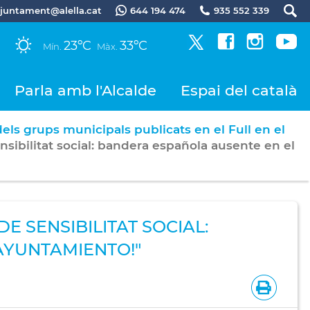
.ajuntament@alella.cat
644 194 474
935 552 339
23ºC
33ºC
Mín.
Màx.
Parla amb l'Alcalde
Espai del català
dels grups municipals publicats en el Full en el
nsibilitat social: bandera española ausente en el
DE SENSIBILITAT SOCIAL:
AYUNTAMIENTO!"