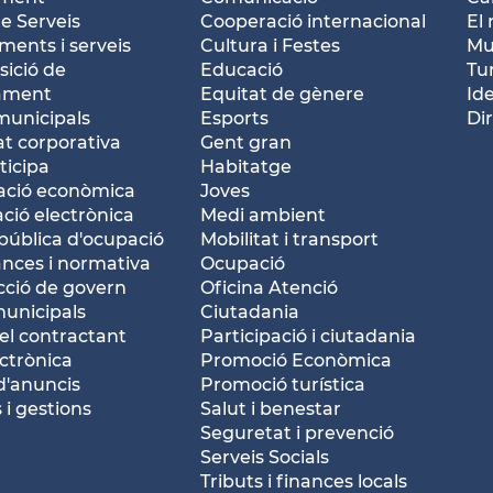
e Serveis
Cooperació internacional
El 
ents i serveis
Cultura i Festes
Mu
ició de
Educació
Tu
tament
Equitat de gènere
Id
municipals
Esports
Dir
at corporativa
Gent gran
ticipa
Habitatge
ació econòmica
Joves
ació electrònica
Medi ambient
pública d'ocupació
Mobilitat i transport
nces i normativa
Ocupació
ció de govern
Oficina Atenció
municipals
Ciutadania
del contractant
Participació i ciutadania
ctrònica
Promoció Econòmica
d'anuncis
Promoció turística
 i gestions
Salut i benestar
Seguretat i prevenció
Serveis Socials
Tributs i finances locals