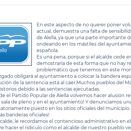
En este aspecto de no querer poner vol
actual, demuestra una falta de sensibilid
de Alella, ya que una parte importante d
ondeando en los mástiles del ayuntamien
española.
Es una pena, porque si el alcalde cede 
demostraría de esta forma que no hay ren
problemático que tenemos en este mo
uzgado obligará al ayuntamiento a colocar la bandera esp
ución de la sentencia está al caer.Muchos pueblos del 
istorios debido a las sentencias ejecutadas.
de el Partido Popular de Alella volvemos hacer alusión r
a sala de pleno y en el ayuntamiento! Y denunciamos una
gatoriamente puesto en los sitios oficiales del municipio
s banderas oficiales!
Alcalde, le recordamos el contencioso administrativo en
re hacer el ridículo como el alcalde de nuestro pueblo vec