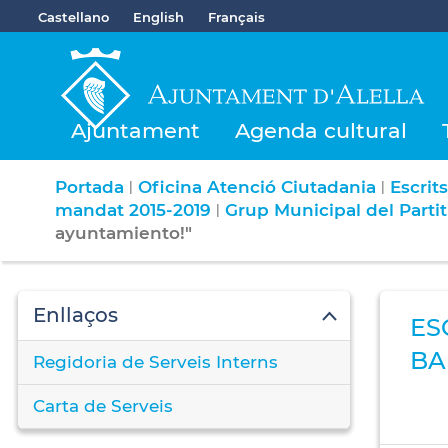
Castellano
English
Français
Ajuntament
Agenda cultural
Portada
Oficina Atenció Ciutadania
Escrit
|
|
mandat 2015-2019
Grup Municipal del Parti
|
ayuntamiento!"
Enllaços
ES
BA
Regidoria de Serveis Interns
Carta de Serveis