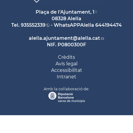
Plaça de l'Ajuntament, 1
08328 Alella
Tel.
935552339
- WhatsAPPAlella
644194474
alella.ajuntament
@alella.cat
NIF. P0800300F
Crèdits
Avís legal
Accessibilitat
Intranet
Amb la col·laboració de: