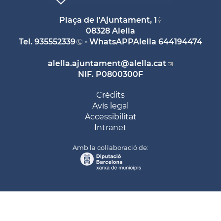
Plaça de l'Ajuntament, 1
08328 Alella
Tel.
935552339
- WhatsAPPAlella
644194474
alella.ajuntament
@alella.cat
NIF. P0800300F
Crèdits
Avís legal
Accessibilitat
Intranet
Amb la col·laboració de: