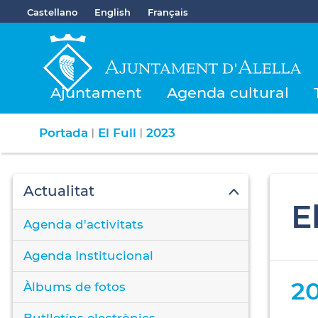
Castellano
English
Français
Ajuntament
Agenda cultural
Portada
El Full
2023
|
|
Actualitat
E
Agenda d'activitats
Agenda Institucional
2
Àlbums de fotos
Butlletíns electrònics