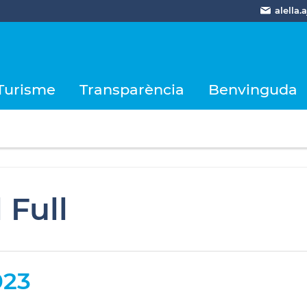
alella
Turisme
Transparència
Benvinguda
l Full
023