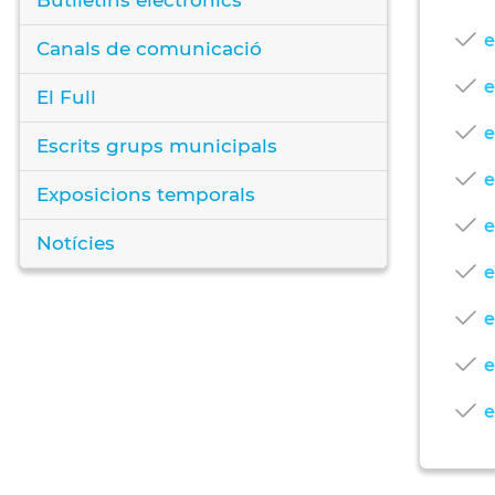
e
Canals de comunicació
e
El Full
e
Escrits grups municipals
e
Exposicions temporals
e
Notícies
e
e
e
e