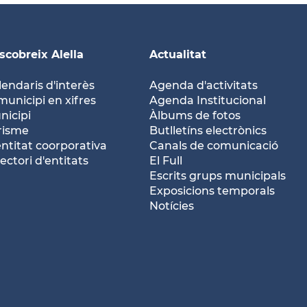
scobreix Alella
Actualitat
lendaris d'interès
Agenda d'activitats
municipi en xifres
Agenda Institucional
nicipi
Àlbums de fotos
risme
Butlletíns electrònics
entitat coorporativa
Canals de comunicació
ectori d'entitats
El Full
Escrits grups municipals
Exposicions temporals
Notícies