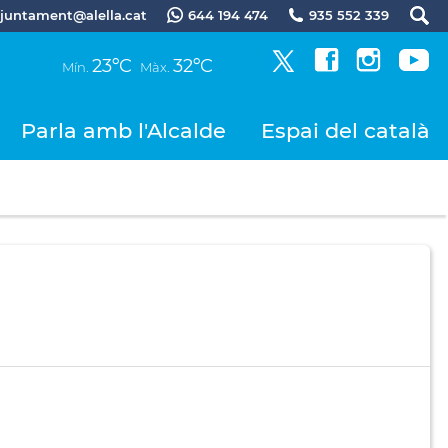
.ajuntament@alella.cat
644 194 474
935 552 339
23ºC
32ºC
Mín.
Màx.
Parla amb l'Alcalde
Espai del català