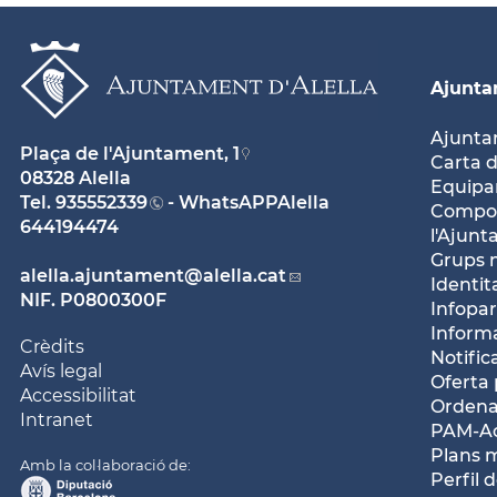
Ajunt
Ajunt
Plaça de l'Ajuntament, 1
Carta d
08328 Alella
Equipam
Tel.
935552339
- WhatsAPPAlella
Compos
644194474
l'Ajun
Grups 
alella.ajuntament
@alella.cat
Identit
NIF. P0800300F
Infopar
Inform
Crèdits
Notific
Avís legal
Oferta 
Accessibilitat
Ordena
Intranet
PAM-Ac
Plans 
Amb la col·laboració de:
Perfil 