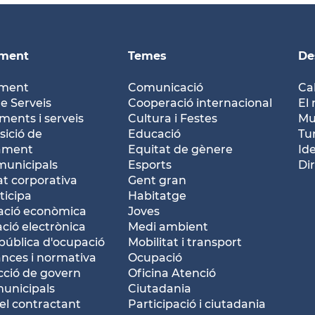
ament
Temes
De
ament
Comunicació
Ca
e Serveis
Cooperació internacional
El 
ents i serveis
Cultura i Festes
Mu
ició de
Educació
Tu
tament
Equitat de gènere
Id
municipals
Esports
Dir
at corporativa
Gent gran
ticipa
Habitatge
ació econòmica
Joves
ació electrònica
Medi ambient
pública d'ocupació
Mobilitat i transport
nces i normativa
Ocupació
ció de govern
Oficina Atenció
municipals
Ciutadania
del contractant
Participació i ciutadania