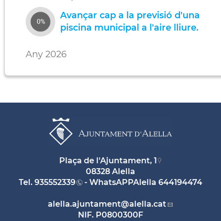
Avançar cap a la previsió d'una
piscina municipal a l'aire lliure.
Any 2026
Plaça de l'Ajuntament, 1
08328 Alella
Tel.
935552339
- WhatsAPPAlella
644194474
alella.ajuntament
@alella.cat
NIF. P0800300F