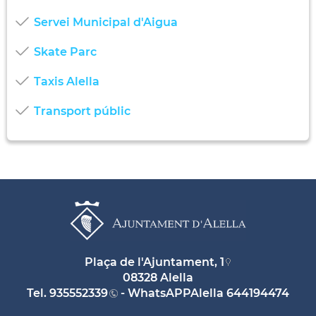
Servei Municipal d'Aigua
Skate Parc
Taxis Alella
Transport públic
Plaça de l'Ajuntament, 1
08328 Alella
Tel.
935552339
- WhatsAPPAlella
644194474