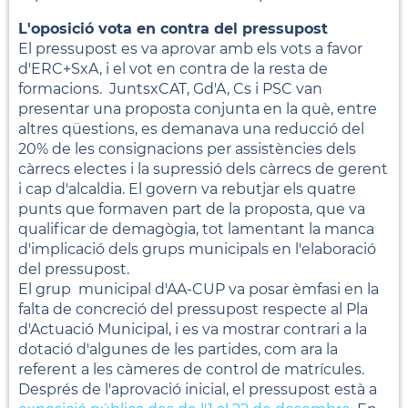
L'oposició vota en contra del pressupost
El pressupost es va aprovar amb els vots a favor
d'ERC+SxA, i el vot en contra de la resta de
formacions. JuntsxCAT, Gd'A, Cs i PSC van
presentar una proposta conjunta en la què, entre
altres qüestions, es demanava una reducció del
20% de les consignacions per assistències dels
càrrecs electes i la supressió dels càrrecs de gerent
i cap d'alcaldia. El govern va rebutjar els quatre
punts que formaven part de la proposta, que va
qualificar de demagògia, tot lamentant la manca
d'implicació dels grups municipals en l'elaboració
del pressupost.
El grup municipal d'AA-CUP va posar èmfasi en la
falta de concreció del pressupost respecte al Pla
d'Actuació Municipal, i es va mostrar contrari a la
dotació d'algunes de les partides, com ara la
referent a les càmeres de control de matrícules.
Després de l'aprovació inicial, el pressupost està a