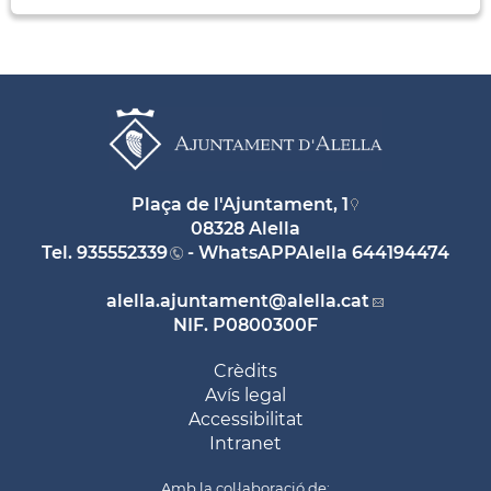
Plaça de l'Ajuntament, 1
08328 Alella
Tel.
935552339
- WhatsAPPAlella
644194474
alella.ajuntament
@alella.cat
NIF. P0800300F
Crèdits
Avís legal
Accessibilitat
Intranet
Amb la col·laboració de: