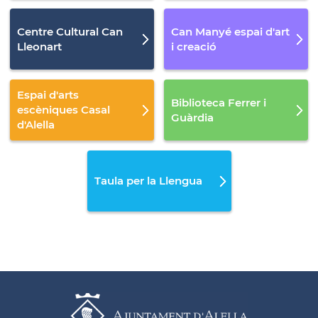
Centre Cultural Can
Can Manyé espai d'art
Lleonart
i creació
Espai d'arts
Biblioteca Ferrer i
escèniques Casal
Guàrdia
d'Alella
Taula per la Llengua