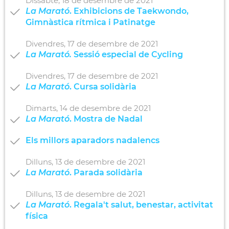
Dissabte,
18
de
desembre
de
2021
La Marató
. Exhibicions de Taekwondo,
Gimnàstica rítmica i Patinatge
Divendres,
17
de
desembre
de
2021
La Marató.
Sessió especial de Cycling
Divendres,
17
de
desembre
de
2021
La Marató
. Cursa solidària
Dimarts,
14
de
desembre
de
2021
La Marató
. Mostra de Nadal
Els millors aparadors nadalencs
Dilluns,
13
de
desembre
de
2021
La Marató
. Parada solidària
Dilluns,
13
de
desembre
de
2021
La Marató
. Regala't salut, benestar, activitat
física