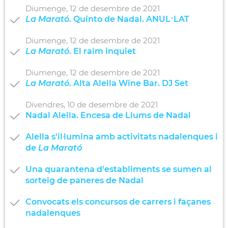
Diumenge,
12
de
desembre
de
2021
La Marató
. Quinto de Nadal. ANUL·LAT
Diumenge,
12
de
desembre
de
2021
La Marató
. El raïm inquiet
Diumenge,
12
de
desembre
de
2021
La Marató
. Alta Alella Wine Bar. DJ Set
Divendres,
10
de
desembre
de
2021
Nadal Alella. Encesa de Llums de Nadal
Alella s'il·lumina amb activitats nadalenques i
de
La Marató
Una quarantena d'establiments se sumen al
sorteig de paneres de Nadal
Convocats els concursos de carrers i façanes
nadalenques