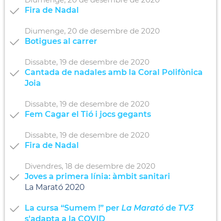
Fira de Nadal
Diumenge,
20
de
desembre
de
2020
Botigues al carrer
Dissabte,
19
de
desembre
de
2020
Cantada de nadales amb la Coral Polifònica
Joia
Dissabte,
19
de
desembre
de
2020
Fem Cagar el Tió i jocs gegants
Dissabte,
19
de
desembre
de
2020
Fira de Nadal
Divendres,
18
de
desembre
de
2020
Joves a primera línia: àmbit sanitari
La Marató 2020
La cursa “Sumem !” per
La Marató
de
TV3
s'adapta a la COVID