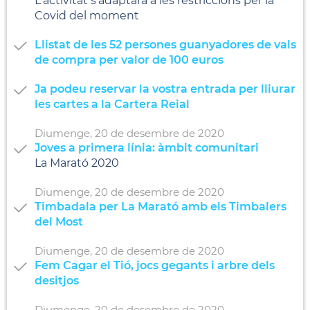
L'activitat s'adaptarà a les restriccions per la
Covid del moment
Llistat de les 52 persones guanyadores de vals
de compra per valor de 100 euros
Ja podeu reservar la vostra entrada per lliurar
les cartes a la Cartera Reial
Diumenge,
20
de
desembre
de
2020
Joves a primera línia: àmbit comunitari
La Marató 2020
Diumenge,
20
de
desembre
de
2020
Timbadala per La Marató amb els Timbalers
del Most
Diumenge,
20
de
desembre
de
2020
Fem Cagar el Tió, jocs gegants i arbre dels
desitjos
Diumenge,
20
de
desembre
de
2020